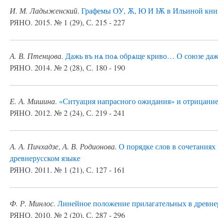
И. М. Ладыженский
.
Графемы ОУ, Ѫ, Ю И Ѭ в Ильиной кни
РЯНО. 2015. № 1 (29), С. 215 - 227
А. В. Птенцова
.
Дажь въ нѧ поѧ обрѧще криво… О союзе даже 
РЯНО. 2014. № 2 (28), С. 180 - 190
Е. А. Мишина
.
«Ситуация напрасного ожидания» и отрицани
РЯНО. 2012. № 2 (24), С. 219 - 241
А. А. Пичхадзе
,
А. В. Родионова
.
О порядке слов в сочетаниях
древнерусском языке
РЯНО. 2011. № 1 (21), С. 127 - 161
Ф. Р. Минлос
.
Линейное положение прилагательных в древнеру
РЯНО. 2010. № 2 (20), С. 287 - 296