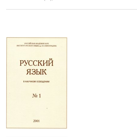
Нумерация
страниц