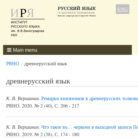
ENG
Main menu
Breadcrumbs
You
РЯНО
древнерусский язык
are
here:
древнерусский язык
К. В. Вершинин
.
Ремарки книжников в древнерусских толков
РЯНО. 2020. № 2 (40), С. 206 - 217
К. В. Вершинин
.
Что такое въ… червьчи в выходной записи Пс
РЯНО. 2019. № 2 (38), С. 174 - 180