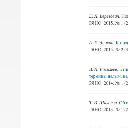
Е. Л. Березович
.
Пой
РЯНО. 2015. № 1 (29
А. Е. Аникин
.
К про
РЯНО. 2015. № 2 (30
В. Л. Васильев
.
Этим
термины налым, нал
РЯНО. 2014. № 1 (27
Т. В. Шалаева
.
Об о
РЯНО. 2013. № 1 (25