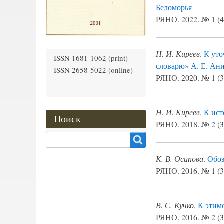
Беломорья
РЯНО. 2022. № 1 (43
Н. И. Киреев
.
К уто
ISSN 1681-1062 (print)
словарю» А. Е. Ан
ISSN 2658-5022 (online)
РЯНО. 2020. № 1 (39
Н. И. Киреев
.
К ист
Поиск
РЯНО. 2018. № 2 (36
Search
К. В. Осипова
.
Обоз
РЯНО. 2016. № 1 (31
В. С. Кучко
.
К этим
РЯНО. 2016. № 2 (32