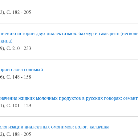
), С. 182 - 205
чнению истории двух диалектизмов: бахмур и гамырить (нескол
икина)
), С. 210 - 233
ории слова голимый
), С. 148 - 158
начения жидких молочных продуктов в русских говорах: семан
), С. 101 - 129
ологизации диалектных омонимов: волог. калаушка
), С. 188 - 205