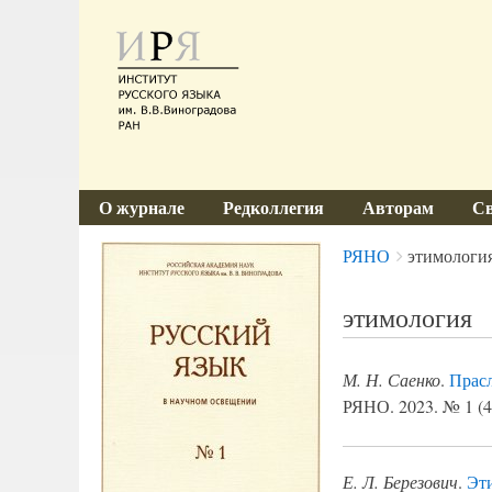
О журнале
Редколлегия
Авторам
Св
Breadcrumbs
You
РЯНО
этимологи
are
here:
этимология
М. Н. Саенко
.
Прасл
РЯНО. 2023. № 1 (45
Е. Л. Березович
.
Эти