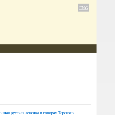
ENG
нная русская лексика в говорах Терского