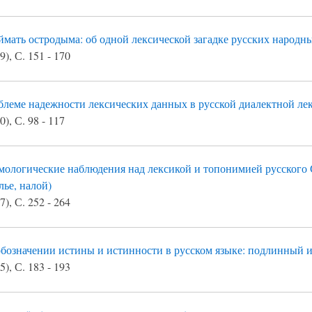
мать остродыма: об одной лексической загадке русских народн
), С. 151 - 170
блеме надежности лексических данных в русской диалектной ле
), С. 98 - 117
ологические наблюдения над лексикой и топонимией русского Се
ье, налой)
), С. 252 - 264
бозначении истины и истинности в русском языке: подлинный и
), С. 183 - 193