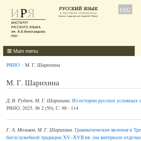
ENG
Main menu
Breadcrumbs
You
РЯНО
М. Г. Шарихина
are
here:
М. Г. Шарихина
Д. В. Руднев
,
М. Г. Шарихина
.
Из истории русских условных 
РЯНО. 2025. № 2 (50), С. 98 - 114
Г. А. Мольков
,
М. Г. Шарихина
.
Грамматические явления в Тр
богослужебной традиции XV–XVII вв. (на материале отдель