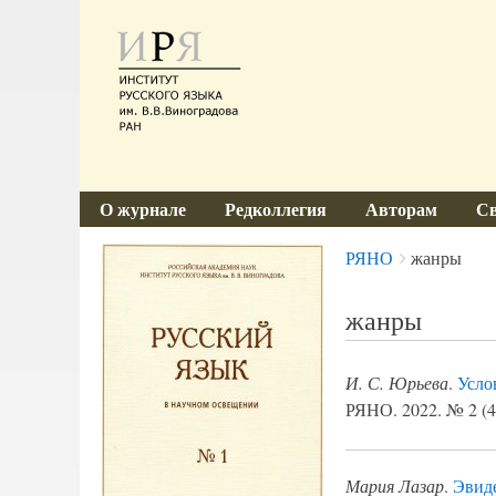
О журнале
Редколлегия
Авторам
Св
Breadcrumbs
You
РЯНО
жанры
are
here:
жанры
И. С. Юрьева
.
Усло
РЯНО. 2022. № 2 (44
Мария Лазар
.
Эвиде