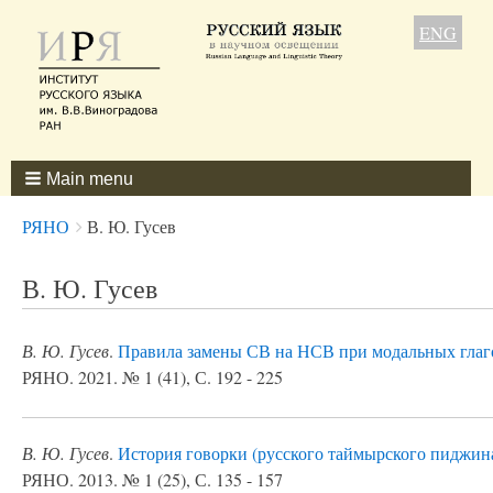
ENG
Main menu
Breadcrumbs
You
РЯНО
В. Ю. Гусев
are
here:
В. Ю. Гусев
В. Ю. Гусев
.
Правила замены СВ на НСВ при модальных глаг
РЯНО. 2021. № 1 (41), С. 192 - 225
В. Ю. Гусев
.
История говорки (русского таймырского пиджин
РЯНО. 2013. № 1 (25), С. 135 - 157