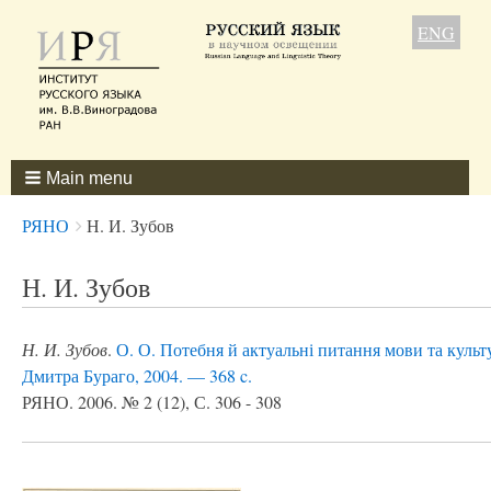
ENG
Main menu
Breadcrumbs
You
РЯНО
Н. И. Зубов
are
here:
Н. И. Зубов
Н. И. Зубов
.
О. О. Потебня й актуальні питання мови та культу
Дмитра Бураго, 2004. — 368 c.
РЯНО. 2006. № 2 (12), С. 306 - 308