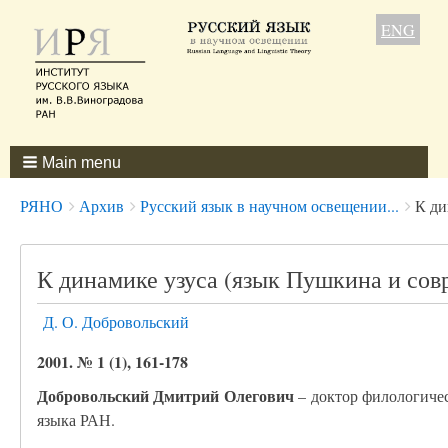
ENG
Main menu
Breadcrumbs
You
РЯНО
Архив
Русский язык в научном освещении...
К ди
are
here:
К динамике узуса (язык Пушкина и сов
Д. О. Добровольский
2001. № 1 (1), 161-178
Добровольский Дмитрий Олегович
– доктор филологичес
языка РАН.