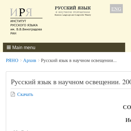
ENG
Main menu
Breadcrumbs
You
РЯНО
Архив
Русский язык в научном освещении...
are
here:
Русский язык в научном освещении. 200
Скачать
СО
И