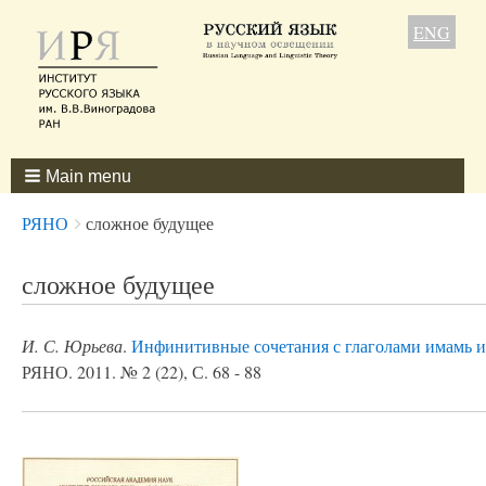
ENG
Main menu
Breadcrumbs
You
РЯНО
сложное будущее
are
here:
сложное будущее
И. С. Юрьева
.
Инфинитивные сочетания с глаголами имамь и 
РЯНО. 2011. № 2 (22), С. 68 - 88