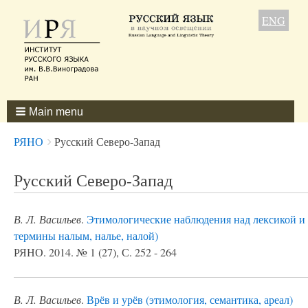
ENG
Main menu
Breadcrumbs
You
РЯНО
Русский Северо-Запад
are
here:
Русский Северо-Запад
В. Л. Васильев
.
Этимологические наблюдения над лексикой и т
термины налым, налье, налой)
РЯНО. 2014. № 1 (27), С. 252 - 264
В. Л. Васильев
.
Врёв и урёв (этимология, семантика, ареал)