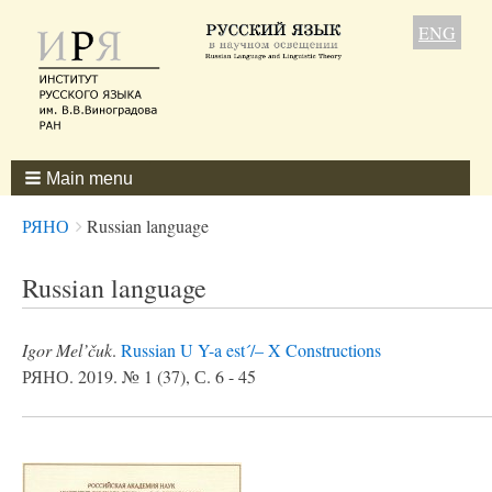
ENG
Main menu
Breadcrumbs
You
РЯНО
Russian language
are
here:
Russian language
Igor Mel’čuk
.
Russian U Y-a est´/– X Constructions
РЯНО. 2019. № 1 (37), С. 6 - 45