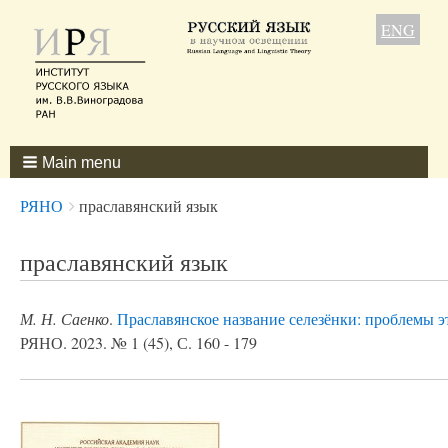
ENG
Main menu
Breadcrumbs
You
РЯНО
праславянский язык
are
here:
праславянский язык
М. Н. Саенко
.
Праславянское название селезёнки: проблемы 
РЯНО. 2023. № 1 (45), С. 160 - 179