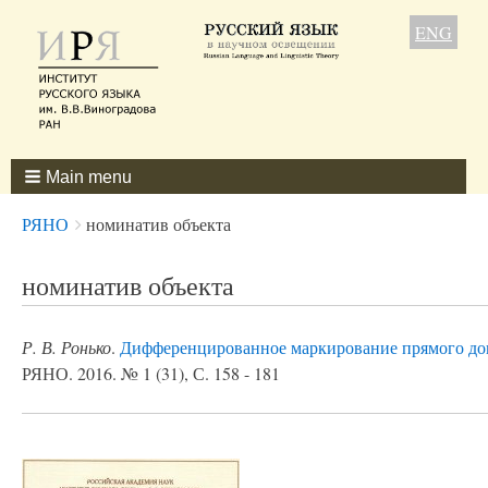
ENG
Main menu
Breadcrumbs
You
РЯНО
номинатив объекта
are
here:
номинатив объекта
Р. В. Ронько
.
Дифференцированное маркирование прямого доп
РЯНО. 2016. № 1 (31), С. 158 - 181