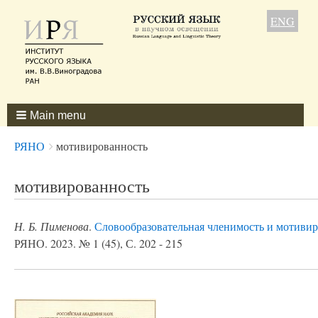
ENG
Main menu
Breadcrumbs
You
РЯНО
мотивированность
are
here:
мотивированность
Н. Б. Пименова
.
Словообразовательная членимость и мотивир
РЯНО. 2023. № 1 (45), С. 202 - 215