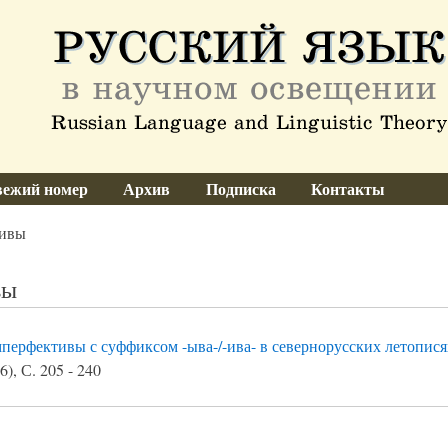
ежий номер
Архив
Подписка
Контакты
тивы
вы
перфективы с суффиксом -ыва-/-ива- в севернорусских летопися
), С. 205 - 240