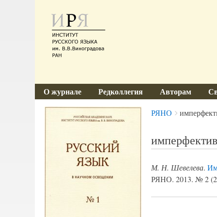
О журнале
Редколлегия
Авторам
Св
Breadcrumbs
You
РЯНО
имперфек
are
here:
имперфекти
М. Н. Шевелева
.
Им
РЯНО. 2013. № 2 (26