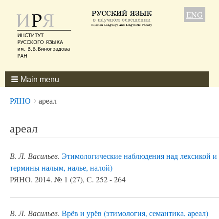
ENG
Main menu
Breadcrumbs
You
РЯНО
ареал
are
here:
ареал
В. Л. Васильев
.
Этимологические наблюдения над лексикой и т
термины налым, налье, налой)
РЯНО. 2014. № 1 (27), С. 252 - 264
В. Л. Васильев
.
Врёв и урёв (этимология, семантика, ареал)