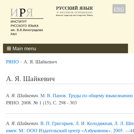
ENG
Main menu
Breadcrumbs
You
РЯНО
А. Я. Шайкевич
are
here:
А. Я. Шайкевич
А. Я. Шайкевич
.
М. В. Панов. Труды по общему языкознанию 
РЯНО. 2008. № 1 (15), С. 298 - 303
А. Я. Шайкевич
.
В. П. Григорьев, Л. И. Колодяжная, Л. Л. Ш
имен. М.: ООО Издательский центр «Азбуковник», 2005. —44