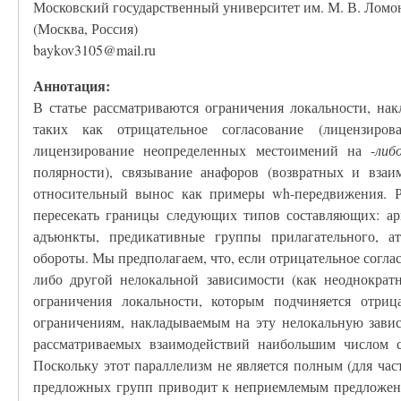
Московский государственный университет им. М. В. Ломо
(Москва, Россия)
baykov3105@mail.ru
Аннотация:
В статье рассматриваются ограничения локальности, на
таких как отрицательное согласование (лицензиров
лицензирование неопределенных местоимений на -
либ
полярности), связывание анафоров (возвратных и вза
относительный вынос как примеры wh-передвижения. Ра
пересекать границы следующих типов составляющих: 
адъюнкты, предикативные группы прилагательного, а
обороты. Мы предполагаем, что, если отрицательное согла
либо другой нелокальной зависимости (как неоднократ
ограничения локальности, которым подчиняется отри
ограничениям, накладываемым на эту нелокальную завис
рассматриваемых взаимодействий наибольшим числом с
Поскольку этот параллелизм не является полным (для ча
предложных групп приводит к неприемлемым предложения