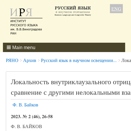
ENG
Main menu
Breadcrumbs
You
РЯНО
Архив
Русский язык в научном освещении...
Лока
are
here:
Локальность внутриклаузального отрица
сравнение с другими нелокальными вз
Ф. В. Байков
2023. № 2 (46), 26-58
Ф. В. БАЙКОВ