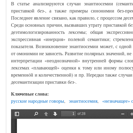
В статье анализируются случаи энантиосемии (семан
приставкой
без
-, а также примеры синонимии без-пр
Последнее явление связано, как правило, с процессом де
Среди основных причин, вызвавших утрату приставкой
бе
деэтимологизированность лексемы; общая экспрессив
экспрессивная «инерция» полевой семантики; стремл
показателя. Возникновение энантиосемии может, с одной
от омонимии не зависеть. Развитие полярных значений, не 
интерпретации «неоднозначной» внутренней формы сло
лексемах «плавающей» оценки к тому или иному полюсу
временнóй и количественной) и пр. Нередки также случаи
десемантизации приставки
без-
.
Ключевые слова:
русские народные говоры
энантиосемия
«незначащее» 