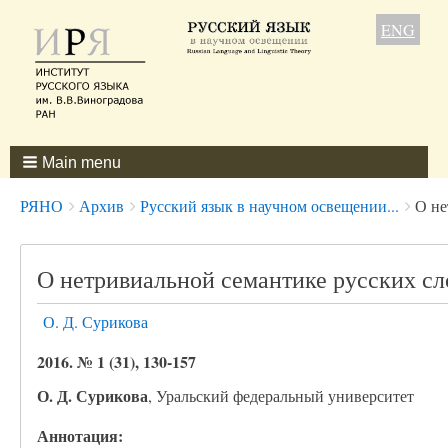
ENG
Main menu
Breadcrumbs
You
РЯНО
Архив
Русский язык в научном освещении...
О не
are
here:
О нетривиальной семантике русских сло
О. Д. Сурикова
2016. № 1 (31), 130-157
О. Д. Сурикова
, Уральский федеральный университет
Аннотация: