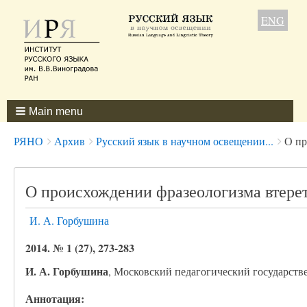
ENG
Main menu
Breadcrumbs
You
РЯНО
Архив
Русский язык в научном освещении...
О пр
are
here:
О происхождении фразеологизма втерет
И. А. Горбушина
2014. № 1 (27), 273-283
И. А. Горбушина
, Московский педагогический государст
Аннотация: