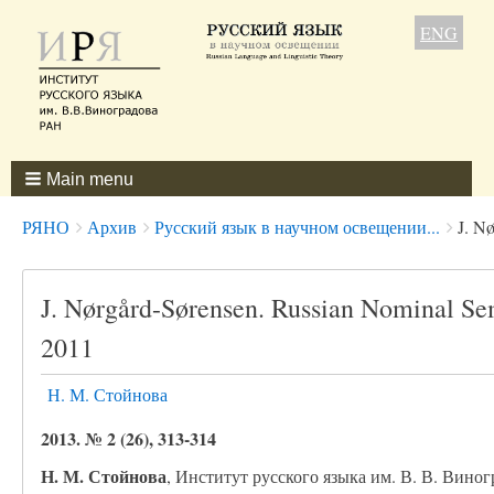
ENG
Main menu
Breadcrumbs
You
РЯНО
Архив
Русский язык в научном освещении...
J. N
are
here:
J. Nørgård-Sørensen. Russian Nominal Se
2011
Н. М. Стойнова
2013. № 2 (26), 313-314
Н. М. Стойнова
, Институт русского языка им. В. В. Вино