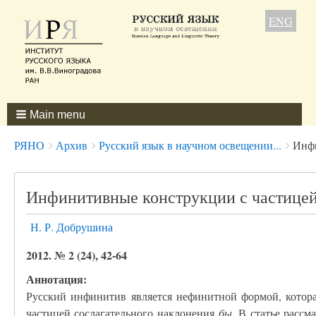
ENG
Main menu
Breadcrumbs
You
РЯНО
Архив
Русский язык в научном освещении...
Инфи
are
here:
Инфинитивные конструкции с частице
Н. Р. Добрушина
2012. № 2 (24), 42-64
Аннотация:
Русский инфинитив является нефинитной формой, которая
частицей сослагательного наклонения
бы
. В статье расс