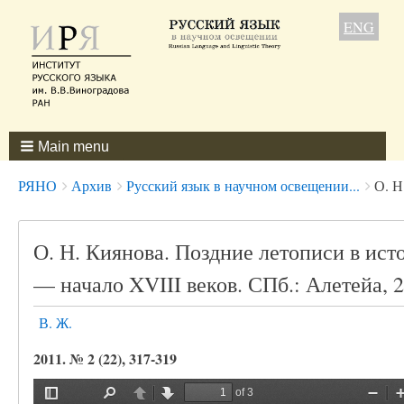
ENG
Main menu
Breadcrumbs
You
РЯНО
Архив
Русский язык в научном освещении...
О. Н
are
here:
О. Н. Киянова. Поздние летописи в ист
— начало XVIII веков. СПб.: Алетейа, 2
В. Ж.
2011. № 2 (22), 317-319