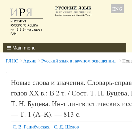
ENG
Main menu
Breadcrumbs
You
РЯНО
Архив
Русский язык в научном освещении...
Новы
are
here:
Новые слова и значения. Словарь-спра
годов XX в.: В 2 т. / Сост. Т. Н. Буцева
Т. Н. Буцева. Ин-т лингвистических ис
— Т. 1 (А–К). — 813 с.
Л. В. Рацибурская
С. Д. Шелов