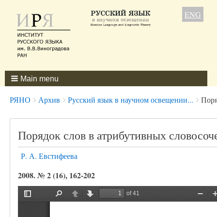
ENG
Main menu
Breadcrumbs
You
РЯНО
Архив
Русский язык в научном освещении...
Поря
are
here:
Порядок слов в атрибутивных словосоч
Р. А. Евстифеева
2008. № 2 (16), 162-202