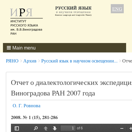
ENG
Main menu
Breadcrumbs
You
РЯНО
Архив
Русский язык в научном освещении...
Отче
are
here:
Отчет о диалектологических экспедиция
Виноградова РАН 2007 года
О. Г. Ровнова
2008. № 1 (15), 281-286