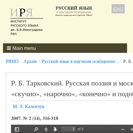
ENG
Main menu
Breadcrumbs
You
РЯНО
Архив
Русский язык в научном освещении...
Р. Б
are
here:
Р. Б. Тарковский. Русская поэзия и мо
«скучно», «нарочно», «конечно» и подо
М. Л. Каленчук
2007. № 2 (14), 316-318