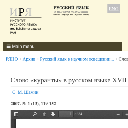
ENG
Main menu
Breadcrumbs
You
РЯНО
Архив
Русский язык в научном освещении...
Слов
are
here:
Слово «куранты» в русском языке XVII 
С. М. Шамин
2007. № 1 (13), 119-152