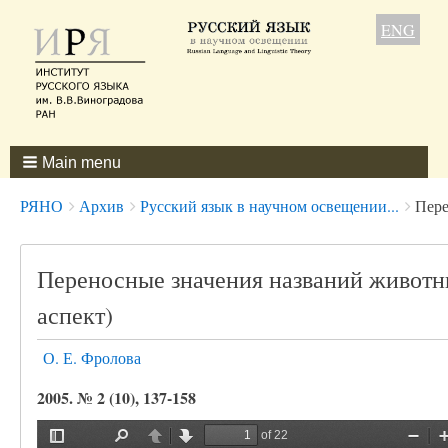
ENG
Main menu
Breadcrumbs
You
РЯНО
Архив
Русский язык в научном освещении...
Пере
are
here:
Переносные значения названий животн
аспект)
О. Е. Фролова
2005. № 2 (10), 137-158