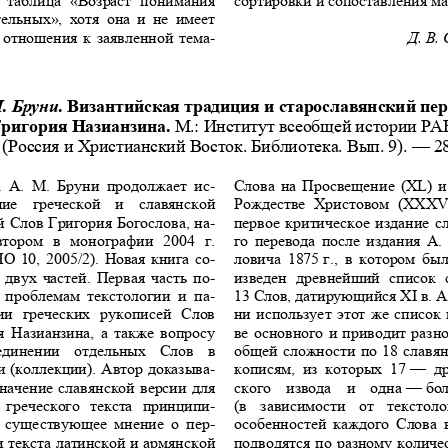
тельных
», 
хотя
она
и
не
имеет
отношения
к
заявленной
тема
-
Д
. 
В
. 
М
. 
Бруни
.
Византийская
традиция
и
старославянский
пер
ригория
Назианзина
. 
М
.: 
Институт
всеобщей
истории
РА
 (
Россия
и
Христианский
Восток
. 
Библиотека
. 
Вып
. 9). — 2
а
А
. 
М
. 
Бруни
продолжает
ис
-
Слова
на
Просвещение
  (XL)  
и
ние
греческой
и
славянской
Рождестве
Христовом
  (XXXVI
й
Слов
Григория
Богослова
, 
на
-
первое
критическое
издание
с
втором
в
монографии
   2004   
г
. 
го
перевода
после
издания
А
. 
НО
  10,  2005/2).  
Новая
книга
со
-
ловича
  1875  
г
., 
в
котором
бы
двух
частей
. 
Первая
часть
по
-
изведен
древнейший
список
проблемам
текстологии
и
па
-
13 
Слов
, 
датирующийся
 XI 
в
. 
ии
греческих
рукописей
Слов
ни
использует
этот
же
список
я
Назианзина
, 
а
также
вопросу
ве
основного
и
приводит
разн
единении
отдельных
Слов
в
общей
сложности
по
  18  
славя
и
 (
коллекции
). 
Автор
доказыва
-
кописям
, 
из
которых
  17  —  
д
значение
славянской
версии
для
ского
извода
и
одна
 — 
бол
греческого
текста
принципи
-
(
в
зависимости
от
текстоло
существующее
мнение
о
пер
-
особенностей
каждого
Слова
и
текста
латинской
и
армянской
подводятся
по
разному
количе