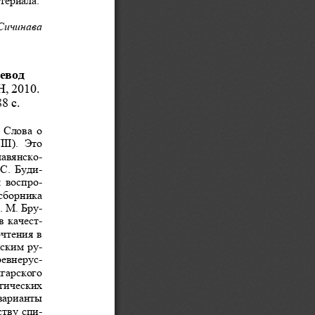
Сичинава
евод
Н
, 2010. 
88 
с
. 
Слова
о
II).  
Это
лавянско
-
С
. 
Буди
-
л
воспро
-
сборника
А
. 
М
. 
Бру
-
в
качест
-
очтения
в
нским
ру
-
ревнерус
-
гарского
гических
варианты
ству
спи
-