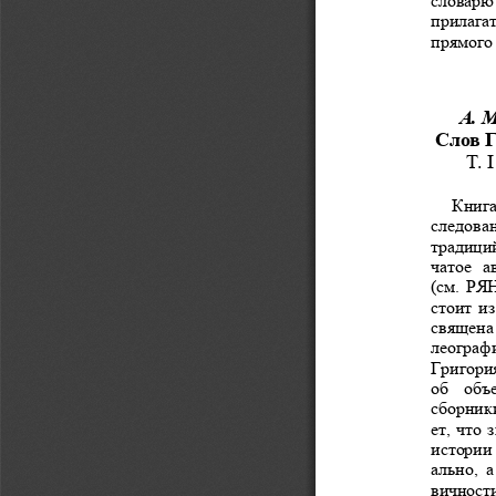
прилага
прямого
А
. 
Слов
Г
Т
. I
Книг
следова
традици
чатое
а
(
см
. 
РЯ
стоит
из
священа
леограф
Григори
об
объ
сборник
ет
, 
что
истории
ально
, 
а
вичност