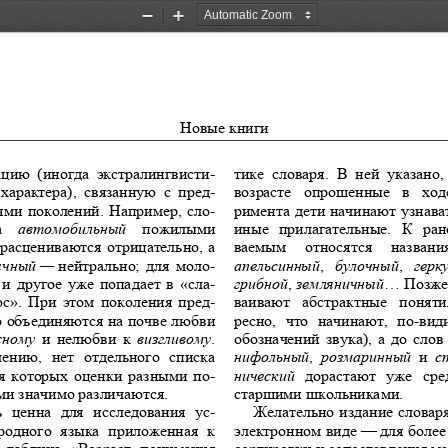
Zoom
Zoom
Out
In
Новые
книги
ацию
 (
иногда
экстралингвисти
-
тике
словаря
. 
В
ней
указано
, 
характера
), 
связанную
с
пред
-
возрасте
опрошенные
в
ход
ями
поколений
. 
Например
, 
сло
-
римента
дети
начинают
узнава
иные
прилагательные
. 
К
ран
а
автомобильный
пожилыми
расцениваются
отрицательно
, 
а
ваемым
относятся
названи
ычный
 — 
нейтрально
; 
для
моло
-
апельсинный
,
булочный
,
герк
грибной
, 
земляничный
... 
Позже
и
другое
уже
попадает
в
 «
сла
-
юс
». 
При
этом
поколения
пред
-
ваивают
абстрактные
поняти
о
объединяются
на
почве
любви
ресно
, 
что
начинают
, 
по
-
вид
сному
и
нелюбви
к
визгливому
. 
обозначений
звука
), 
а
до
слов
лению
, 
нет
отдельного
списка
нифольный
, 
розмаринный
и
с
я
которых
оценки
разными
по
-
нический
дорастают
уже
сре
старшими
школьниками
.  
ми
значимо
различаются
.  
ь
ценна
для
исследования
ус
-
Желательно
издание
словар
родного
языка
приложенная
к
электронном
виде
 — 
для
более
таблица
 «
Возраст
понимания
сортировки
и
сопоставления
ма