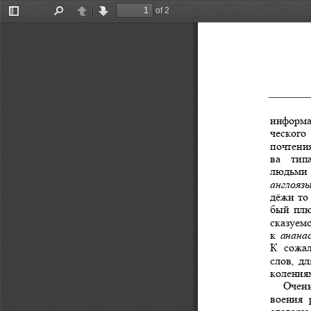
of 2
Toggle
Find
Previous
Next
Sidebar
информ
ческого
почтени
ва
тип
людьми
англояз
дёжи
то
бый
пл
сказуем
к
анана
К
сожа
слов
, 
дл
коления
Очен
воения
словарю